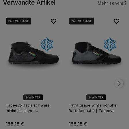
Verwandte Artikel
Mehr sehen
Zu Favoriten
Zu Favor
24H VERSAND
24H VERSAND
24H VERSAND
24H VERSAND
24H VERSAND
24H VERSAND
24H VERSAND
24H VERSAND
❄️ WINTER
❄️ WINTER
Tadeevo Tatra schwarz
Tatra graue winterschuhe
minimalistischen
Barfußschuhe | Tadeevo
winterschuhe
158,18 €
158,18 €