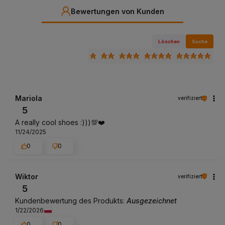
Bewertungen von Kunden
Löschen
Suche
Mariola
verifiziert
5
A really cool shoes :)))💯❤️
11/24/2025
0
0
Wiktor
verifiziert
5
Kundenbewertung des Produkts:
Ausgezeichnet
1/22/2026
0
0