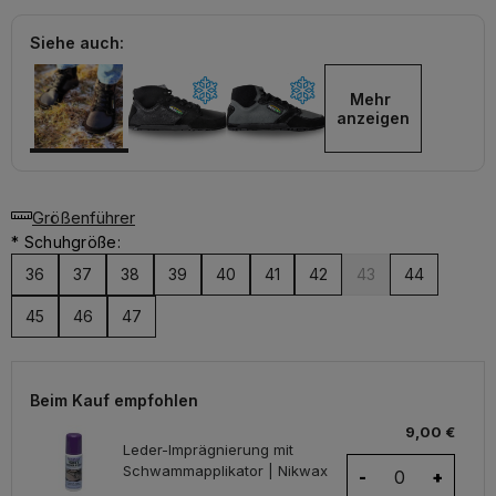
Siehe auch:
Mehr 
anzeigen
Größenführer
*
Schuhgröße:
36
37
38
39
40
41
42
43
44
45
46
47
Beim Kauf empfohlen
9,00 €
Leder-Imprägnierung mit
Schwammapplikator | Nikwax
-
+