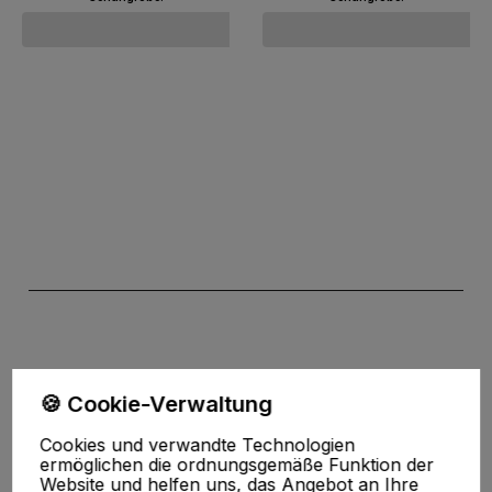
Zum Warenkorb
Zum Warenkorb
🍪 Cookie-Verwaltung
Cookies und verwandte Technologien
ermöglichen die ordnungsgemäße Funktion der
der Datenschutzerklärung
Website und helfen uns, das Angebot an Ihre