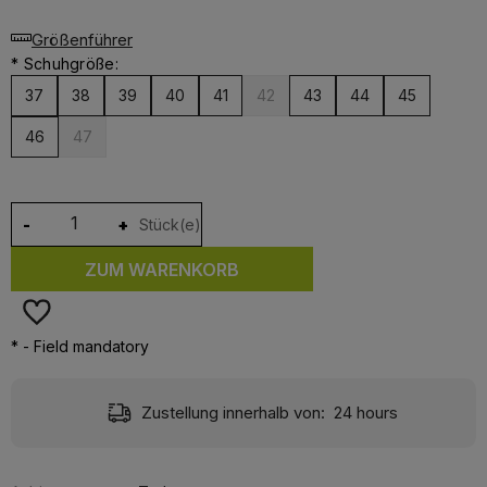
Größenführer
*
Schuhgröße:
37
38
39
40
41
42
43
44
45
46
47
-
+
Stück(e)
ZUM WARENKORB
*
- Field mandatory
Delivery:
Free