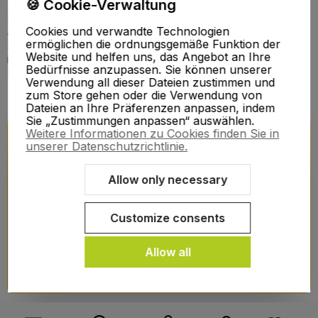
🍪 Cookie-Verwaltung
Das ist keine Massenproduktion, sondern Schuhwerk
Cookies und verwandte Technologien
aus Leidenschaft für natürliche Bewegung und gesunde
ermöglichen die ordnungsgemäße Funktion der
Füße. Mit Tadeevo kaufst du nicht einfach Schuhe – du
Website und helfen uns, das Angebot an Ihre
investierst in die Gesundheit, den Komfort und die
Bedürfnisse anzupassen. Sie können unserer
Freiheit deiner Füße für viele Jahre.
Verwendung all dieser Dateien zustimmen und
zum Store gehen oder die Verwendung von
Dateien an Ihre Präferenzen anpassen, indem
Sie „Zustimmungen anpassen“ auswählen.
Weitere Informationen zu Cookies finden Sie in
Am häufigsten gewählt!
unserer Datenschutzrichtlinie.
Entdecke die Tadeevo-Bestseller – ultraleichte, flexible
Allow only necessary
und minimalistische Barfußschuhe, denen Tausende
vertrauen. Komfort, Bewegungsfreiheit und Qualität, zu der
man immer wieder greift.
Customize consents
Allow all
Mehr sehen
Zu Favoriten
Zu Favor
24H VERSAND
24H VERSAND
24H VERSAND