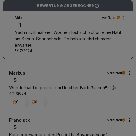
BEWERTUNG ABGEBROCHEN
?
Nils
verifiziert
1
Nach nicht mal vier Wochen löst sich schon eine Naht
am Schuh. Sehr schade. Da hab ich ehrlich mehr
erwartet.
5/17/2024
Markus
verifiziert
5
Wunderbar bequemer und leichter Barfußschuh!!!!!!!👍️
4/11/2024
0
0
Francisco
verifiziert
5
Kundenbewertung des Produkts:
Ausgezeichnet