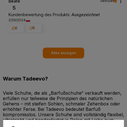
Beate
verifiziert
5
Kundenbewertung des Produkts:
Ausgezeichnet
2/26/2024
0
0
Alles anzeigen
Warum Tadeevo?
Viele Schuhe, die als „Barfußschuhe“ verkauft werden,
erfüllen nur teilweise die Prinzipien des natürlichen
Gehens – mit steifen Sohlen, schmaler Zehenbox oder
erhöhter Ferse. Bei Tadeevo bedeutet Barfuß
kompromisslos. Unsere Schuhe sind vollständig flexibel,
ultraleicht und handgefertigt in Polen mit Liebe zum
Detail.