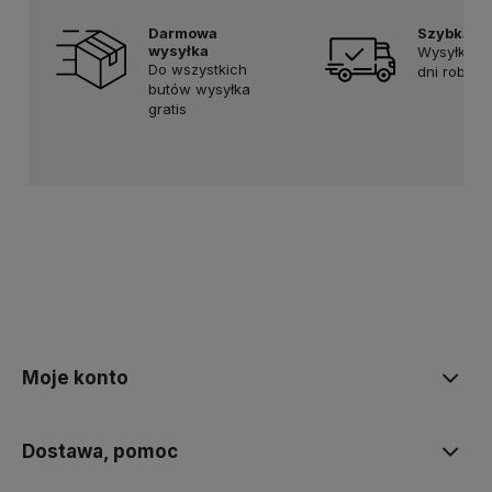
Darmowa
Szybka d
wysyłka
Wysyłka w
Do wszystkich
dni roboc
butów wysyłka
gratis
Moje konto
Dostawa, pomoc