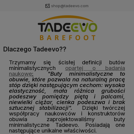
shop@tadeevo.com
Dlaczego Tadeevo??
Trzymamy się ścisłej definicji butów
minimalistycznych
opartej o badania
naukowe
:
"
Buty minimalistyczne to
obuwie, które pozwala na naturalną pracę
stóp dzięki następującym cechom: wysoka
elastyczność, mała różnica grubości
podeszwy pomiędzy piętą i palcami,
niewielki ciężar, cienka podeszwa i brak
sztucznej stabilizacji".
Dzięki twórczej
współpracy naukowców i konstruktorów
obuwia zaprojektowaliśmy buty
minimalistyczne Tadeevo. Posiadają one
następujące unikalne właściwości.