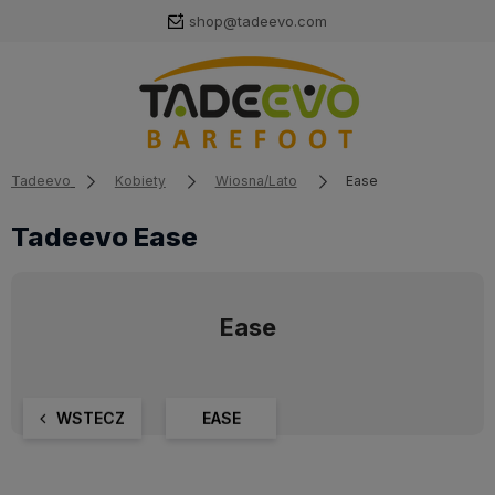
shop@tadeevo.com
Tadeevo
Kobiety
Wiosna/Lato
Ease
Tadeevo Ease
Ease
WSTECZ
EASE