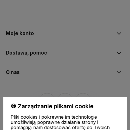
polityce prywatności
Moje konto
Dostawa, pomoc
O nas
🍪 Zarządzanie plikami cookie
Pliki cookies i pokrewne im technologie
Sklep internetowy Shoper.pl
Szablon Shoper Modern 3.0™
od
umożliwiają poprawne działanie strony i
GrowCommerce
pomagają nam dostosować ofertę do Twoich