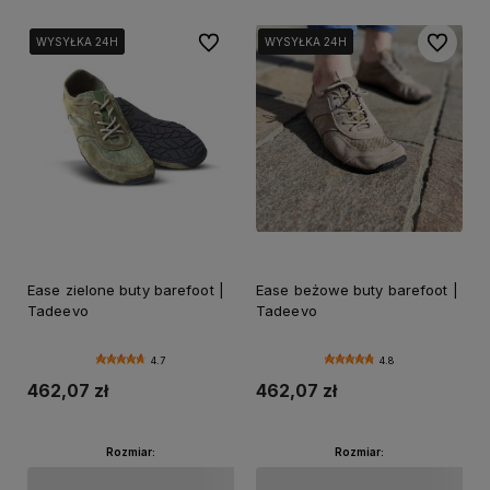
Do ulubionych
Do ulubi
WYSYŁKA 24H
WYSYŁKA 24H
WYSYŁKA 24H
WYSYŁKA 24H
WYSYŁKA 24H
WYSYŁKA 24H
Ease zielone buty barefoot |
Ease beżowe buty barefoot |
Tadeevo
Tadeevo
4.7
4.8
462,07 zł
462,07 zł
Rozmiar:
Rozmiar: