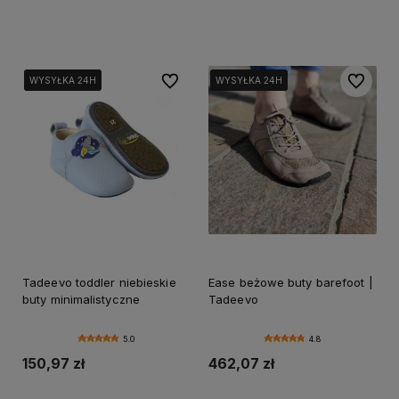
Do koszyka
Do koszyka
Do ulubionych
Do ulubi
WYSYŁKA 24H
WYSYŁKA 24H
WYSYŁKA 24H
WYSYŁKA 24H
WYSYŁKA 24H
WYSYŁKA 24H
Tadeevo toddler niebieskie
Ease beżowe buty barefoot |
buty minimalistyczne
Tadeevo
5.0
4.8
150,97 zł
462,07 zł