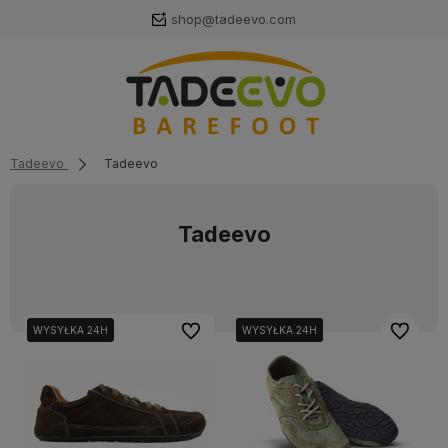
shop@tadeevo.com
Tadeevo
Tadeevo
Tadeevo
Do ulubionych
Do ulubi
WYSYŁKA 24H
WYSYŁKA 24H
WYSYŁKA 24H
WYSYŁKA 24H
WYSYŁKA 24H