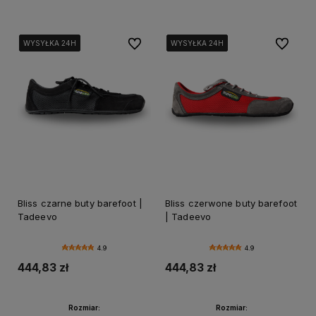
Do ulubionych
Do ulubi
WYSYŁKA 24H
WYSYŁKA 24H
WYSYŁKA 24H
WYSYŁKA 24H
WYSYŁKA 24H
WYSYŁKA 24H
WYSYŁKA 24H
WYSYŁKA 24H
WYSYŁKA 24H
WYSYŁKA 24H
Bliss czarne buty barefoot |
Bliss czerwone buty barefoot
Tadeevo
| Tadeevo
4.9
4.9
444,83 zł
444,83 zł
Rozmiar:
Rozmiar: