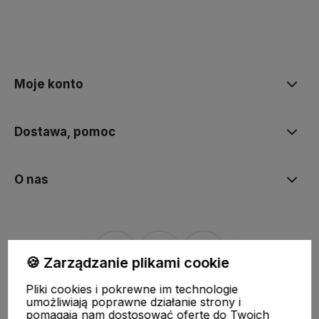
polityce prywatności
Moje konto
Dostawa, pomoc
O nas
🍪 Zarządzanie plikami cookie
Pliki cookies i pokrewne im technologie
Sklep internetowy Shoper.pl
Szablon Shoper Modern 3.0™
od
umożliwiają poprawne działanie strony i
GrowCommerce
pomagają nam dostosować ofertę do Twoich