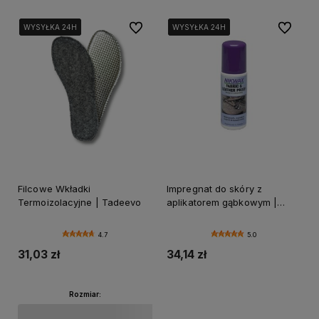
Do ulubionych
Do ulubi
WYSYŁKA 24H
WYSYŁKA 24H
WYSYŁKA 24H
WYSYŁKA 24H
WYSYŁKA 24H
WYSYŁKA 24H
Filcowe Wkładki
Impregnat do skóry z
Termoizolacyjne | Tadeevo
aplikatorem gąbkowym |
Nikwax
4.7
5.0
31,03 zł
34,14 zł
Rozmiar:
Powiadom o dostępności