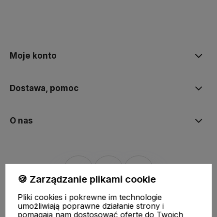
polityce prywatności
Moje konto
Dostawa, pomoc
O nas
🍪 Zarządzanie plikami cookie
Pliki cookies i pokrewne im technologie
Sklep internetowy Shoper.pl
Szablon Shoper Modern 3.0™
od
umożliwiają poprawne działanie strony i
GrowCommerce
pomagają nam dostosować ofertę do Twoich