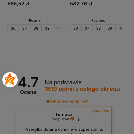
565,52 zł
582,76 zł
Rozmiar:
Rozmiar:
36
37
38
39
40
41
36
42
37
43
38
44
39
45
40
46
41
Do koszyka
Do koszyka
4.7
Na podstawie
1819
opinii
z całego okresu
Ocena
Jak zbieramy opinie?
wyróżniona
Tomasz
zweryfikowano
Przesyłka dotarła do mnie w super stanie.