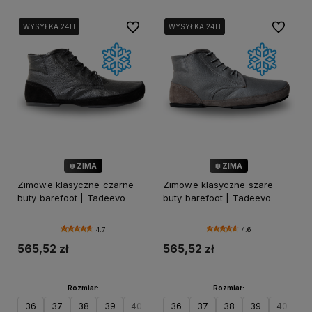
Do ulubionych
Do ulubi
WYSYŁKA 24H
WYSYŁKA 24H
WYSYŁKA 24H
WYSYŁKA 24H
WYSYŁKA 24H
WYSYŁKA 24H
❄️ ZIMA
❄️ ZIMA
Zimowe klasyczne czarne
Zimowe klasyczne szare
buty barefoot | Tadeevo
buty barefoot | Tadeevo
4.7
4.6
565,52 zł
565,52 zł
Rozmiar:
Rozmiar:
36
37
38
39
40
41
36
42
37
43
38
44
39
45
40
46
41