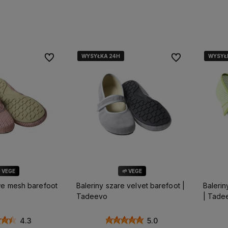
koszyka
Do koszyka
WYSYŁKA 24H
WYSYŁKA 24H
WYSYŁKA 24H
WYSYŁKA 24H
WYSYŁ
WYSYŁ
WYSYŁ
WYSYŁ
Do ulubionych
Do ulubionych
 VEGE
🌱 VEGE
we mesh barefoot
Baleriny szare velvet barefoot |
Balerin
Tadeevo
| Tade
4.3
5.0