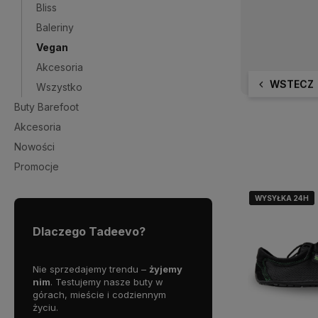
Bliss
Baleriny
Vegan
Akcesoria
WSTECZ
Wszystko
Buty Barefoot
Akcesoria
Nowości
Promocje
WYSYŁKA 24H
WYSYŁKA 24H
WYSYŁKA 24H
WYSYŁKA 24H
Dlaczego Tadeevo?
Nie sprzedajemy trendu –
żyjemy
nim
. Testujemy nasze buty w
górach, mieście i codziennym
życiu.