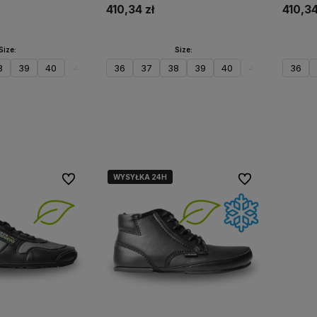
410,34 zł
410,34
Size:
Size:
8
39
40
41
42
36
37
38
39
40
41
42
36
koszyka
Do koszyka
WYSYŁKA 24H
WYSYŁKA 24H
WYSYŁKA 24H
WYSYŁKA 24H
Do ulubionych
Do ulubionych