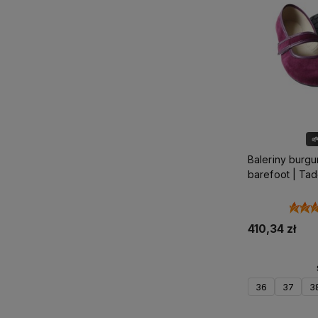

Baleriny burg
barefoot | Ta
410,34 zł
36
37
3