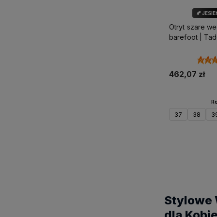
🍂 JESIE
Otryt szare w
barefoot | Ta
462,07 zł
Ro
37
38
3
Do 
Stylowe 
dla Kobie