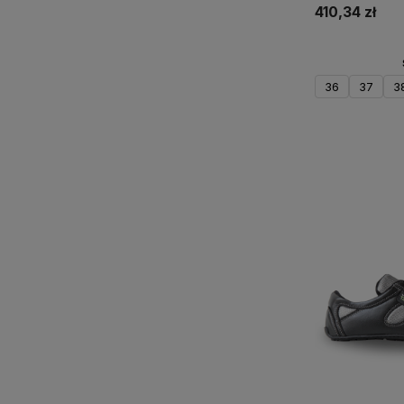
410,34 zł
36
37
3
Do 
WYSYŁKA 24H