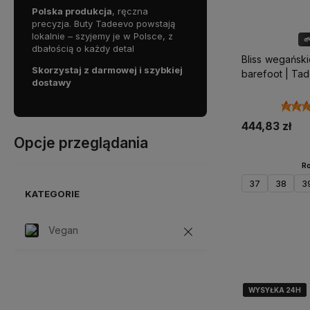
Polska produkcja
, ręczna
precyzja. Buty Tadeevo powstają
lokalnie – szyjemy je w Polsce, z

dbałością o każdy detal
Bliss wegański
Skorzystaj z darmowej i szybkiej
barefoot | Ta
dostawy
444,83 zł
Opcje przeglądania
Ro
37
38
3
KATEGORIE
Vegan
Do 
WYSYŁKA 24H
WYSYŁKA 24H
WYSYŁKA 24H
WYSYŁKA 24H