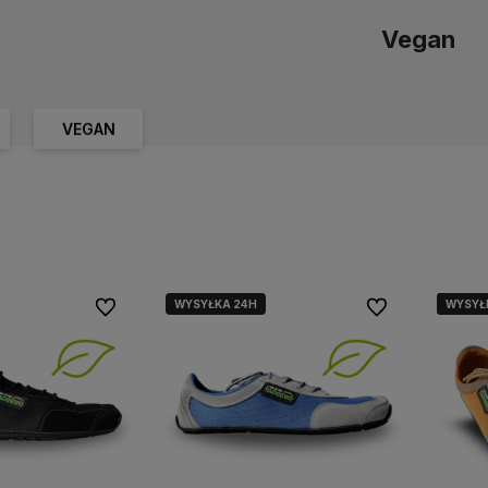
Vegan
VEGAN
WYSYŁKA 24H
WYSYŁ
WYSYŁ
WYSYŁ
WYSYŁ
Do ulubionych
Do ulubionych