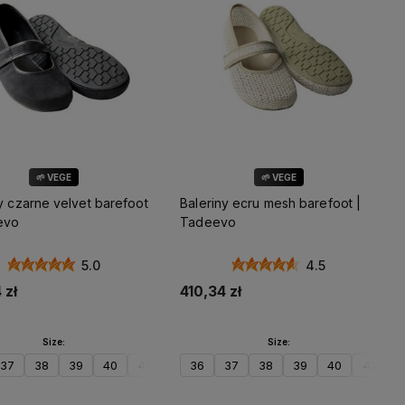
🌱 VEGE
🌱 VEGE
y czarne velvet barefoot
Baleriny ecru mesh barefoot |
evo
Tadeevo
5.0
4.5
 zł
410,34 zł
Size:
Size:
37
38
39
40
41
42
36
37
38
39
40
41
4