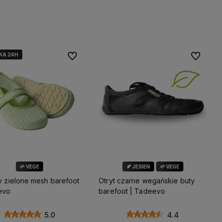
Do koszyka
Do koszyka
KA 24H
KA 24H
KA 24H
KA 24H
WYSYŁKA 24H
Do ulubionych
Do ulubio
🌱 VEGE
🍂 JESIEŃ
🌱 VEGE
y zielone mesh barefoot
Otryt czarne wegańskie buty
evo
barefoot | Tadeevo
5.0
4.4