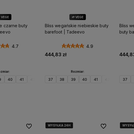
 VEGE
🌱 VEGE
e czarne buty
Bliss wegańskie niebieskie buty
Bliss 
deevo
barefoot | Tadeevo
buty b
4.7
4.9
444,83 zł
444,83
zmiar:
Rozmiar:
9
40
41
42
43
37
44
38
45
39
46
40
47
41
42
43
37
44
koszyka
Do koszyka
WYSYŁKA 24H
WYSYŁKA 24H
WYSYŁKA 24H
WYSYŁKA 24H
WYSYŁ
WYSYŁ
WYSYŁ
WYSYŁ
Do ulubionych
Do ulubionych