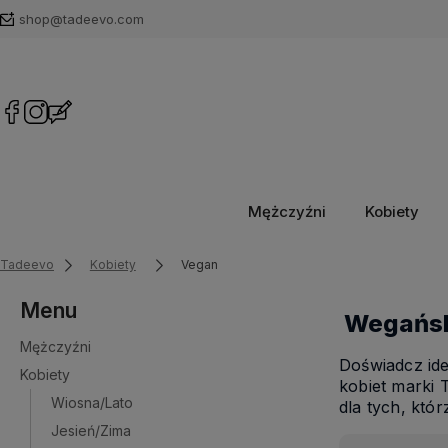
shop@tadeevo.com
Mężczyźni
Kobiety
Tadeevo
Kobiety
Vegan
Menu
Wegański
Mężczyźni
Doświadcz ide
Kobiety
kobiet marki 
Wiosna/Lato
dla tych, któ
Jesień/Zima