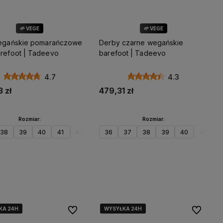
🌱 VEGE
🌱 VEGE
wegańskie pomarańczowe
Derby czarne wegańskie
arefoot | Tadeevo
barefoot | Tadeevo
4.7
4.3
 zł
479,31 zł
Rozmiar:
Rozmiar:
38
45
39
46
40
47
41
42
43
36
44
37
45
38
46
39
47
40
41
4
Do koszyka
Do koszyka
KA 24H
KA 24H
KA 24H
KA 24H
WYSYŁKA 24H
WYSYŁKA 24H
WYSYŁKA 24H
WYSYŁKA 24H
Do ulubionych
Do ulubio