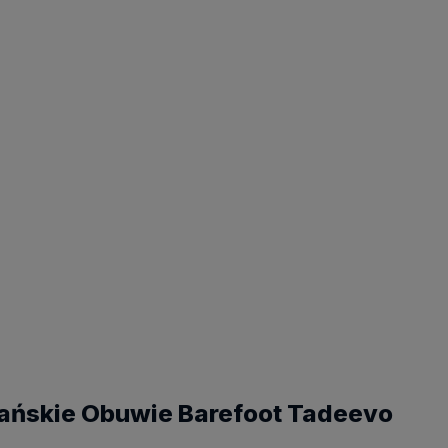
44
45
46
47
ańskie Obuwie Barefoot Tadeevo