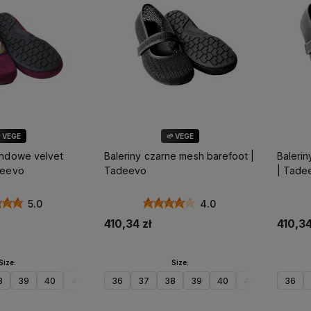
 VEGE
🌱 VEGE
undowe velvet
Baleriny czarne mesh barefoot |
Balerin
deevo
Tadeevo
| Tade
5.0
4.0
410,34 zł
410,34
Size:
Size:
8
39
40
41
42
36
37
38
39
40
41
42
36