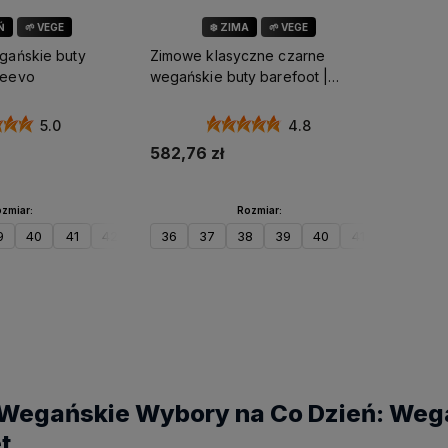
Ń
🌱 VEGE
❄️ ZIMA
🌱 VEGE
egańskie buty
Zimowe klasyczne czarne
deevo
wegańskie buty barefoot |
Tadeevo
5.0
4.8
582,76 zł
zmiar:
Rozmiar:
9
40
41
42
43
36
44
37
45
38
46
39
47
40
41
42
43
koszyka
Do koszyka
Wegańskie Wybory na Co Dzień: Weg
t