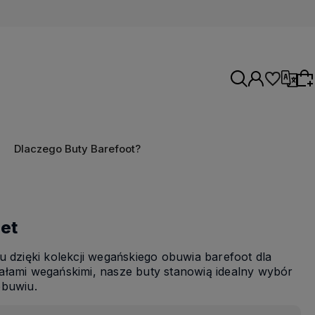
Wybierz język
Dlaczego Buty Barefoot?
Wybierz coś dla siebie z naszej aktualnej
oferty lub zaloguj się, aby przywrócić dodane
produkty do listy z poprzedniej sesji.
et
 dzięki kolekcji wegańskiego obuwia barefoot dla
ałami wegańskimi, nasze buty stanowią idealny wybór
obuwiu.