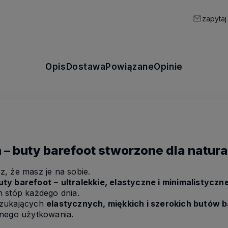
zapytaj
Opis
Dostawa
Powiązane
Opinie
 – buty barefoot stworzone dla natur
, że masz je na sobie.
uty barefoot
–
ultralekkie, elastyczne i minimalistyczn
 stóp każdego dnia.
szukających
elastycznych, miękkich i szerokich butów 
nnego użytkowania.