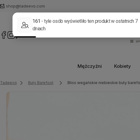
shop@tadeevo.com
Mężczyźni
Kobiety
Tadeevo
Buty Barefoot
Bliss wegańskie niebieskie buty baref