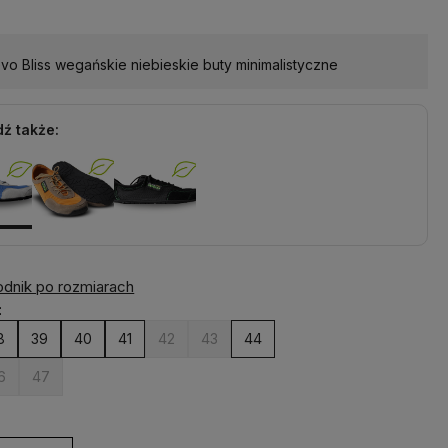
o Bliss wegańskie niebieskie buty minimalistyczne
ź także:
dnik po rozmiarach
:
8
39
40
41
42
43
44
6
47