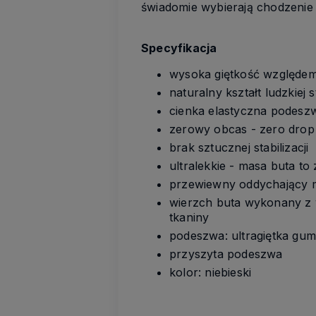
świadomie wybierają chodzenie 
Specyfikacja
wysoka giętkość względem 
naturalny kształt ludzkiej 
cienka elastyczna podesz
zerowy obcas - zero drop
brak sztucznej stabilizacji
ultralekkie - masa buta t
przewiewny oddychający m
wierzch buta wykonany z
tkaniny
podeszwa: ultragiętka gu
przyszyta podeszwa
kolor: niebieski