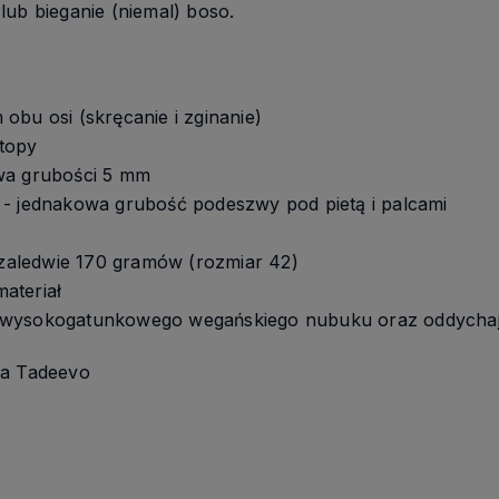
lub bieganie (niemal) boso.
obu osi (skręcanie i zginanie)
stopy
wa grubości 5 mm
 - jednakowa grubość podeszwy pod pietą i palcami
o zaledwie 170 gramów (rozmiar 42)
ateriał
 wysokogatunkowego wegańskiego nubuku oraz oddychaj
ma Tadeevo