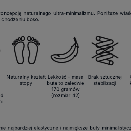
 koncepcję naturalnego ultra-minimalizmu. Poniższe właś
y chodzeniu boso.
Naturalny kształt
Lekkość - masa
Brak sztucznej
stopy
buta to zaledwie
stabilizacji
170 gramów
od
(rozmiar 42)
mi
e najbardziej elastyczne i najmiększe buty minimalistyc