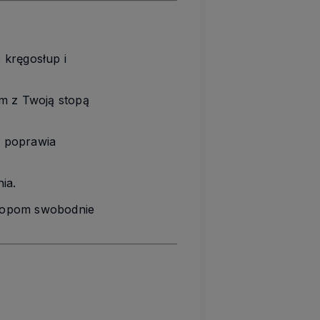
 kręgosłup i
em z Twoją stopą
i poprawia
ia.
stopom swobodnie