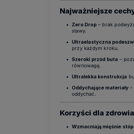
Najważniejsze cechy
Zero Drop
– brak podwyższ
stawy.
Ultraelastyczna podesz
przy każdym kroku.
Szeroki przód buta
– pozw
równowagę.
Ultralekka konstrukcja
bu
Oddychające materiały
– 
oddychać.
Korzyści dla zdrowia
Wzmacniają mięśnie stóp