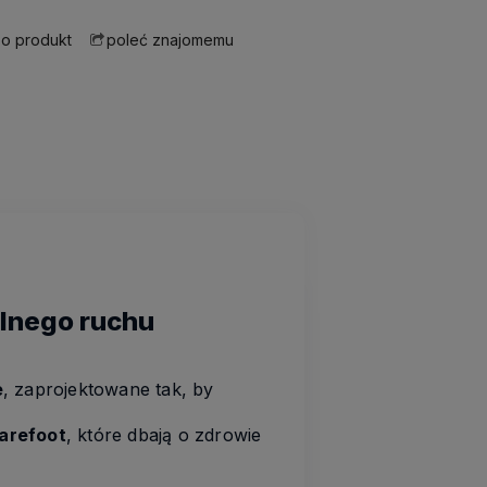
 o produkt
poleć znajomemu
alnego ruchu
e
, zaprojektowane tak, by
barefoot
, które dbają o zdrowie