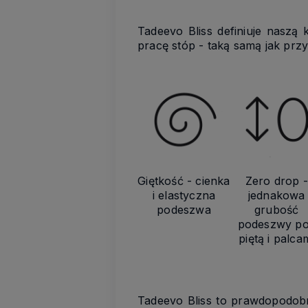
Tadeevo Bliss definiuje naszą
pracę stóp - taką samą jak prz
Giętkość - cienka
Zero drop -
i elastyczna
jednakowa
podeszwa
grubość
podeszwy p
piętą i palca
Tadeevo Bliss to prawdopodobni