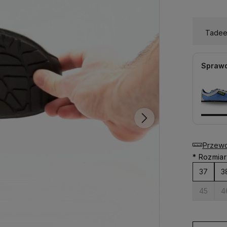
Tadeev
Sprawd
Przewo
*
Rozmiar
37
3
45
4