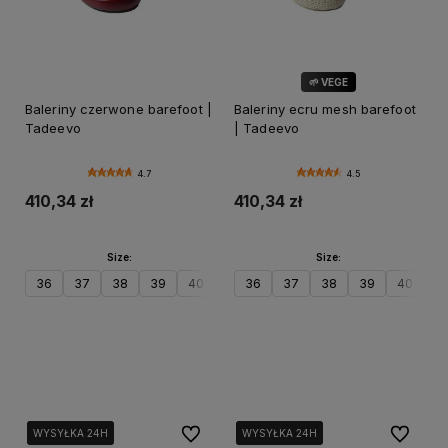
🌱 VEGE
Baleriny czerwone barefoot |
Baleriny ecru mesh barefoot
Tadeevo
| Tadeevo
4.7
4.5
410,34 zł
410,34 zł
Size:
Size:
36
37
38
39
40
41
36
42
37
38
39
40
41
Do koszyka
Do koszyka
Do ulubionych
Do ulubi
WYSYŁKA 24H
WYSYŁKA 24H
WYSYŁKA 24H
WYSYŁKA 24H
WYSYŁKA 24H
WYSYŁKA 24H