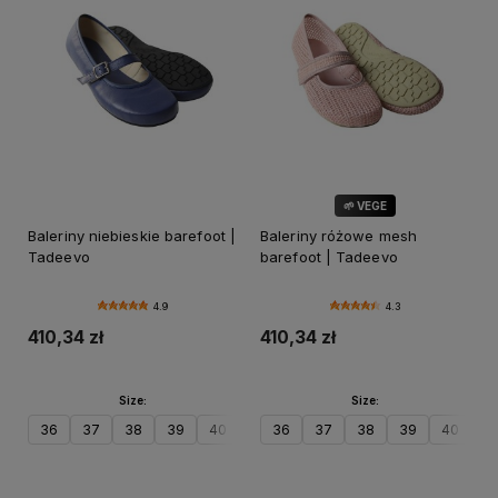
🌱 VEGE
Baleriny niebieskie barefoot |
Baleriny różowe mesh
Tadeevo
barefoot | Tadeevo
4.9
4.3
410,34 zł
410,34 zł
Size:
Size:
36
37
38
39
40
41
36
42
37
38
39
40
41