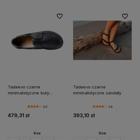
Do ulubionych
Do ulubi
Tadeevo czarne
Tadeevo czarne
minimalistyczne buty
minimalistyczne sandały
żeglarskie
4.0
3.8
479,31 zł
393,10 zł
Size:
Size: