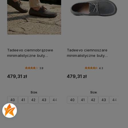
Tadeevo ciemnobrązowe
Tadeevo ciemnoszare
minimalistyczne buty
minimalistyczne buty
żeglarskie
żeglarskie
3.9
4.3
479,31 zł
479,31 zł
Size:
Size:
40
41
42
43
44
45
40
46
41
47
42
43
44
45
Do koszyka
Do koszyka