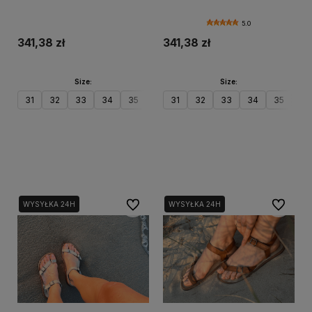
5.0
341,38 zł
341,38 zł
Size:
Size:
31
32
33
34
35
36
31
32
33
34
35
36
Do koszyka
Do koszyka
Do ulubionych
Do ulubi
WYSYŁKA 24H
WYSYŁKA 24H