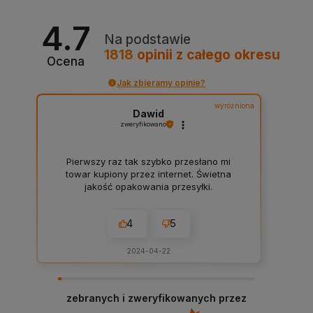
4.7
Na podstawie
1818
opinii
z całego okresu
Ocena
Jak zbieramy opinie?
wyróżniona
Dawid
zweryfikowano
Pierwszy raz tak szybko przesłano mi
towar kupiony przez internet. Świetna
jakość opakowania przesyłki.
4
5
2024-04-22
zebranych i zweryfikowanych przez