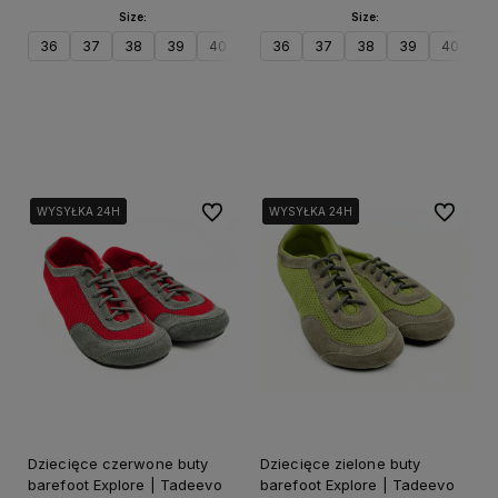
Size:
Size:
36
37
38
39
40
41
36
42
37
38
39
40
41
Do koszyka
Do koszyka
Do ulubionych
Do ulubi
WYSYŁKA 24H
WYSYŁKA 24H
WYSYŁKA 24H
WYSYŁKA 24H
Dziecięce czerwone buty
Dziecięce zielone buty
barefoot Explore | Tadeevo
barefoot Explore | Tadeevo