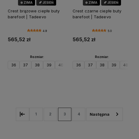
❄️ ZIMA
🍂 JESIEŃ
❄️ ZIMA
🍂 JESIEŃ
Crest brązowe ciepłe buty
Crest czarne ciepłe buty
barefoot | Tadeevo
barefoot | Tadeevo
4.9
5.0
565,52 zł
565,52 zł
Rozmiar:
Rozmiar:
36
37
38
39
40
41
36
42
37
43
38
44
39
45
40
46
41
Do koszyka
Do koszyka
1
2
3
4