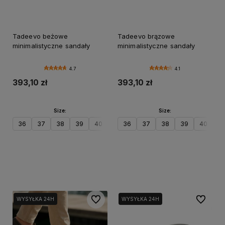
Tadeevo beżowe
Tadeevo brązowe
minimalistyczne sandały
minimalistyczne sandały
4.7
4.1
393,10 zł
393,10 zł
Size:
Size:
36
37
38
39
40
41
36
37
38
39
40
41
Do koszyka
Do koszyka
Do ulubionych
Do ulubi
WYSYŁKA 24H
WYSYŁKA 24H