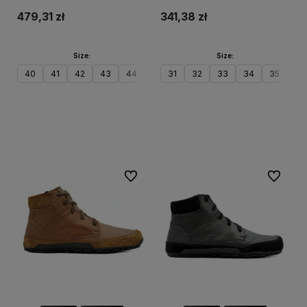
479,31 zł
341,38 zł
Size:
Size:
40
41
42
43
44
45
31
46
32
47
33
34
35
36
Do koszyka
Do koszyka
Do ulubionych
Do ulubi