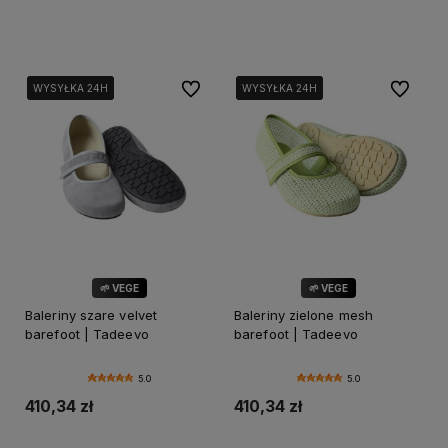
Do koszyka
Do koszyka
Do ulubionych
Do ulubi
WYSYŁKA 24H
WYSYŁKA 24H
WYSYŁKA 24H
WYSYŁKA 24H
WYSYŁKA 24H
WYSYŁKA 24H
🌱 VEGE
🌱 VEGE
Baleriny szare velvet
Baleriny zielone mesh
barefoot | Tadeevo
barefoot | Tadeevo
5.0
5.0
410,34 zł
410,34 zł