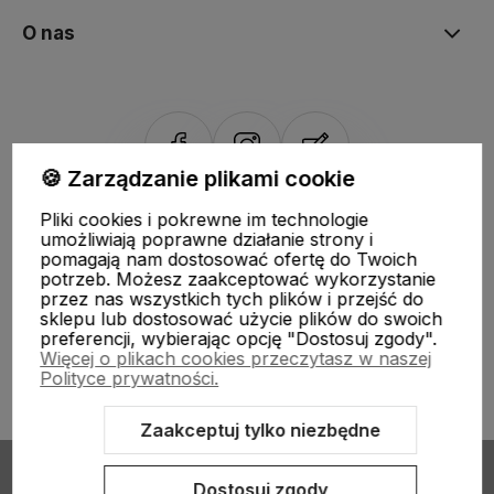
O nas
🍪 Zarządzanie plikami cookie
Sklep internetowy Shoper.pl
Szablon Shoper Modern 3.0™
od
Pliki cookies i pokrewne im technologie
GrowCommerce
umożliwiają poprawne działanie strony i
pomagają nam dostosować ofertę do Twoich
potrzeb. Możesz zaakceptować wykorzystanie
przez nas wszystkich tych plików i przejść do
sklepu lub dostosować użycie plików do swoich
preferencji, wybierając opcję "Dostosuj zgody".
Więcej o plikach cookies przeczytasz w naszej
Polityce prywatności.
Zaakceptuj tylko niezbędne
Dostosuj zgody